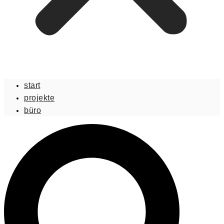
start
projekte
büro